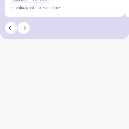
interdisziplinär
Textkompetenz