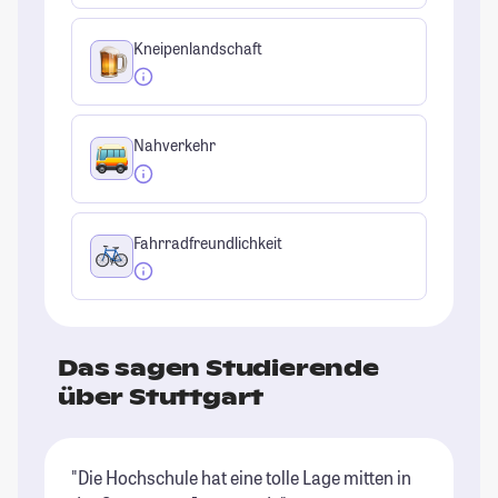
Kneipenlandschaft
Nahverkehr
Fahrradfreundlichkeit
Das sagen Studierende
über Stuttgart
"Die Hochschule hat eine tolle Lage mitten in
"E