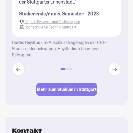
der Stuttgarter Innenstadt."
zu
um
Studierende/r im 5. Semester – 2023
Bä
Digitale Prozesse und Technologien
St
Hochschule für Technik Stuttgart
Quelle: HeyStudium-Anschlussfragebogen der CHE-
Studierendenbefragung, HeyStudium User:innen-
Befragung
Mehr zum Studium in Stuttgart
Kontakt