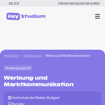
Zum
|
DIE ZEIT
FÜR HOCHSCHULEN
FÜR LEHRER
Inhalt
springen
HeyStudium
Studiengänge
Werbung und Marktkommunikation
Studiengangsprofil
Werbung und
Marktkommunikation
Hochschule der Medien Stuttgart
Bachelor