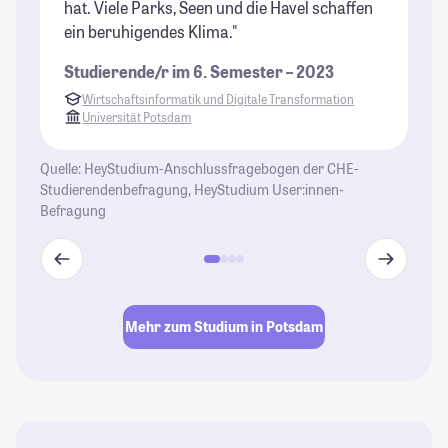
hat. Viele Parks, Seen und die Havel schaffen
fä
ein beruhigendes Klima."
is
An
Studierende/r im 6. Semester – 2023
Me
Wirtschaftsinformatik und Digitale Transformation
Ar
Universität Potsdam
Wi
gl
Quelle: HeyStudium-Anschlussfragebogen der CHE-
gu
Studierendenbefragung, HeyStudium User:innen-
üb
Befragung
ei
St
Mehr zum Studium in Potsdam