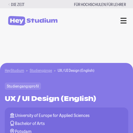
Zum
|
DIE ZEIT
FÜR HOCHSCHULEN
FÜR LEHRER
Inhalt
springen
HeyStudium
Studiengänge
UX / UI Design (English)
Studiengangsprofil
UX / UI Design (English)
University of Europe for Applied Sciences
Bachelor of Arts
Potsdam