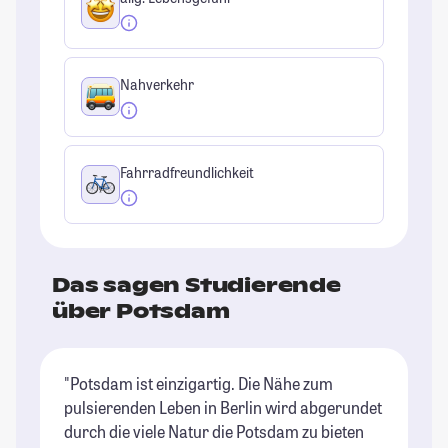
Nahverkehr
Fahrradfreundlichkeit
Das sagen Studierende
über Potsdam
"Potsdam ist einzigartig. Die Nähe zum
"D
pulsierenden Leben in Berlin wird abgerundet
da
durch die viele Natur die Potsdam zu bieten
St