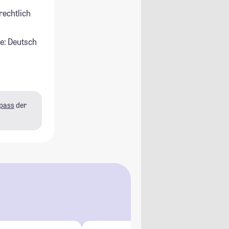
rechtlich
e: Deutsch
pass
der