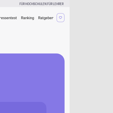
|
FÜR HOCHSCHULEN
FÜR LEHRER
ressentest
Ranking
Ratgeber