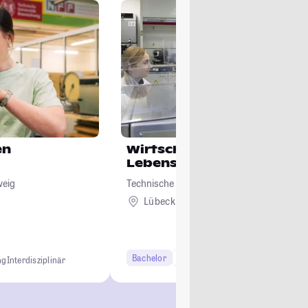
en
Wirtschaftsingenieurwes
Lebensmittelindustrie
weig
Technische Hochschule Lübeck
Lübeck
Bachelor
7 Semester
ng
Interdisziplinär