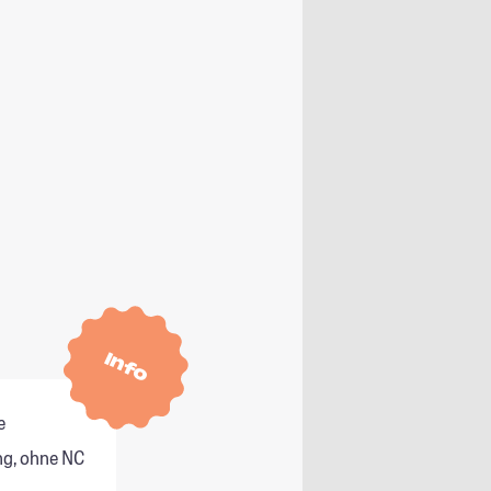
Info
e
g, ohne NC