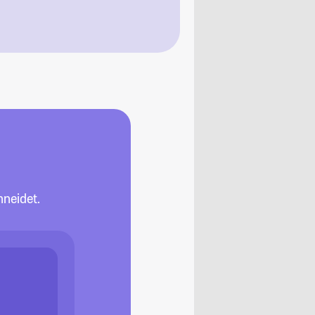
neidet.