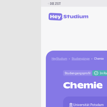
Zum
DIE ZEIT
Inhalt
springen
HeyStudium
Studiengänge
Chemie
Studiengangsprofil
Im R
Chemie
Universität Potsdam