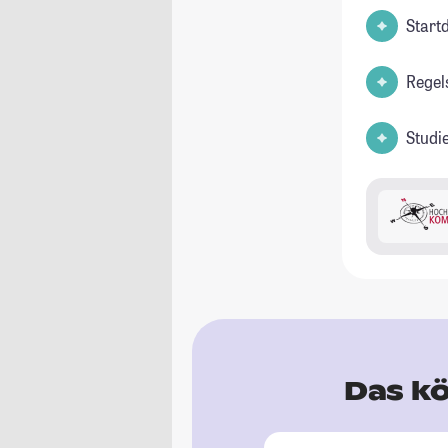
Start
Regel
Studi
Das kö