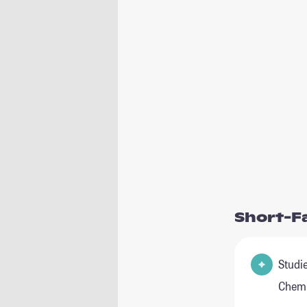
Short-F
Studienfeld(e
Chemi