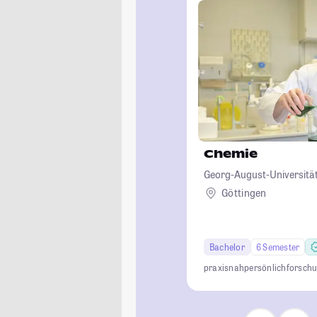
Chemie
Georg-August-Universität
Göttingen
Bachelor
6 Semester
praxisnah
persönlich
forsch