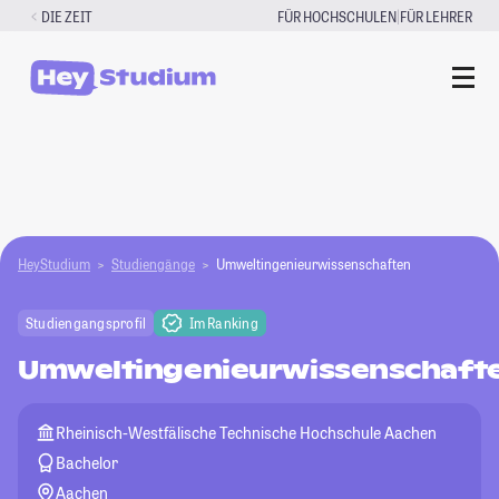
Zum
|
DIE ZEIT
FÜR HOCHSCHULEN
FÜR LEHRER
Inhalt
springen
HeyStudium
Studiengänge
Umweltingenieurwissenschaften
Studiengangsprofil
Im Ranking
Umweltingenieurwissenschaft
Rheinisch-Westfälische Technische Hochschule Aachen
Bachelor
Aachen