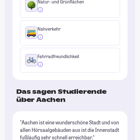
Natur- und Grünflächen
Nahverkehr
Fahrradfreundlichkeit
Das sagen Studierende
über Aachen
"Aachen ist eine wunderschöne Stadt und von
"A
allen Hörsaalgebäuden aus ist die Innenstadt
Ca
fußläufig sehr schnell erreichbar."
pe