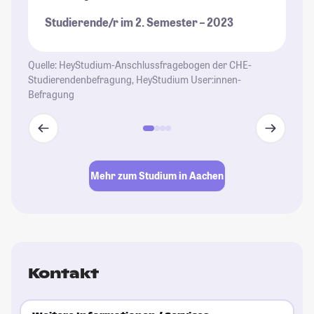
st
Studierende/r im 2. Semester – 2023
Fo
we
Ab
Quelle: HeyStudium-Anschlussfragebogen der CHE-
Th
Studierendenbefragung, HeyStudium User:innen-
Befragung
St
Mehr zum Studium in Aachen
Kontakt