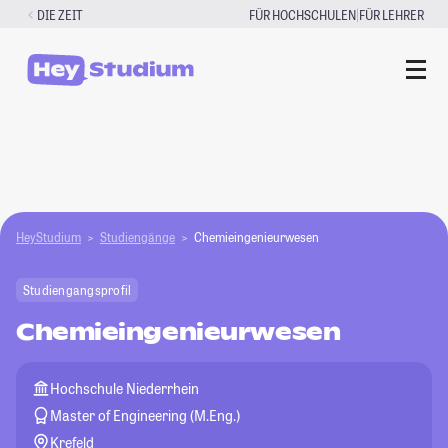
Zum
|
DIE ZEIT
FÜR HOCHSCHULEN
FÜR LEHRER
Inhalt
springen
HeyStudium
Studiengänge
Chemieingenieurwesen
Studiengangsprofil
Chemieingenieurwesen
Hochschule Niederrhein
Master of Engineering (M.Eng.)
Krefeld