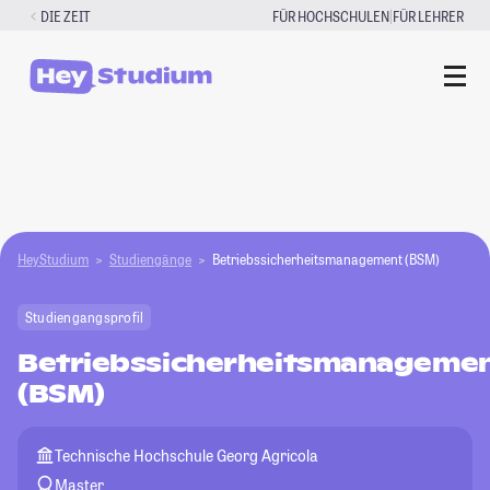
Zum
|
DIE ZEIT
FÜR HOCHSCHULEN
FÜR LEHRER
Inhalt
springen
HeyStudium
Studiengänge
Betriebssicherheitsmanagement (BSM)
Studiengangsprofil
Betriebssicherheitsmanageme
(BSM)
Technische Hochschule Georg Agricola
Master