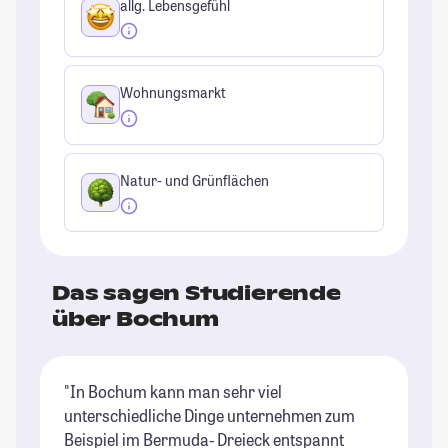
allg. Lebensgefühl
Wohnungsmarkt
Natur- und Grünflächen
Das sagen Studierende
über Bochum
"In Bochum kann man sehr viel
"B
unterschiedliche Dinge unternehmen zum
St
Beispiel im Bermuda- Dreieck entspannt