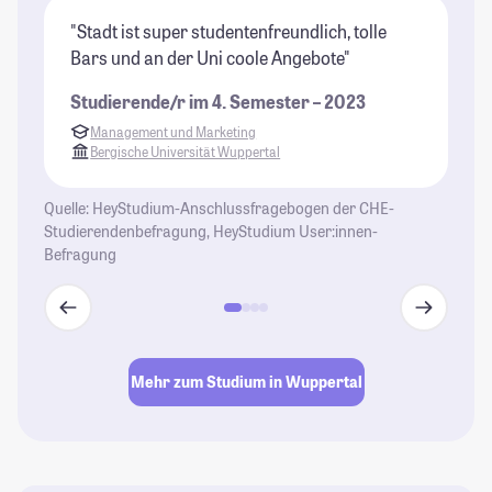
"Stadt ist super studentenfreundlich, tolle
"O
Bars und an der Uni coole Angebote"
un
wo
Studierende/r im 4. Semester – 2023
ei
Management und Marketing
sc
Bergische Universität Wuppertal
wa
St
Quelle: HeyStudium-Anschlussfragebogen der CHE-
Studierendenbefragung, HeyStudium User:innen-
Befragung
Mehr zum Studium in Wuppertal