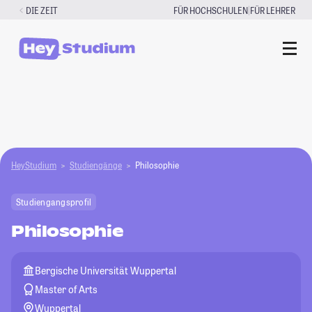
Zum
|
DIE ZEIT
FÜR HOCHSCHULEN
FÜR LEHRER
Inhalt
springen
HeyStudium
Studiengänge
Philosophie
Studiengangsprofil
Philosophie
Bergische Universität Wuppertal
Master of Arts
Wuppertal