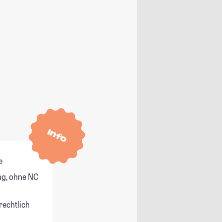
Info
e
g, ohne NC
rechtlich