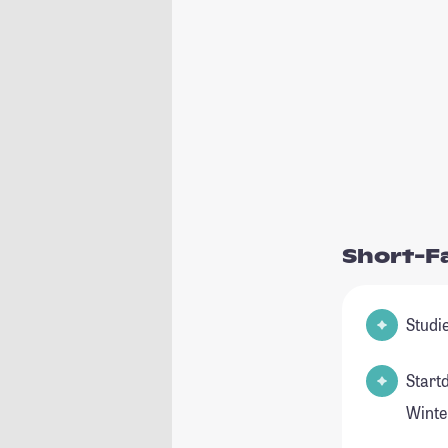
Short-F
Start
Winte