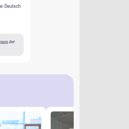
e: Deutsch
pass
der