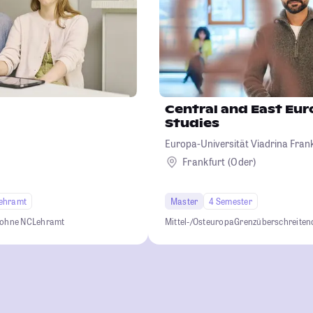
Central and East Eu
Studies
Europa-Universität Viadrina Frank
Frankfurt (Oder)
ehramt
Master
4 Semester
 ohne NC
Lehramt
Mittel-/Osteuropa
Grenzüberschreiten