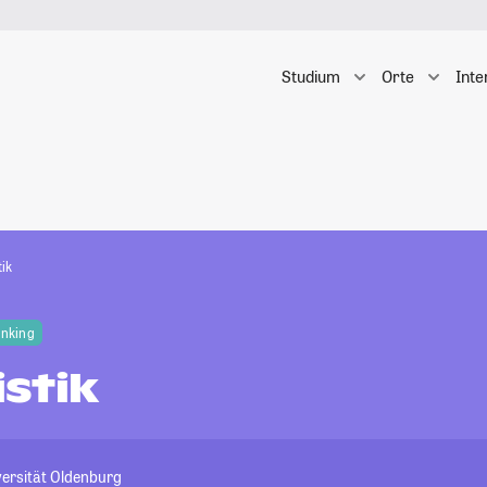
Studium
Orte
Inte
ik
anking
stik
versität Oldenburg