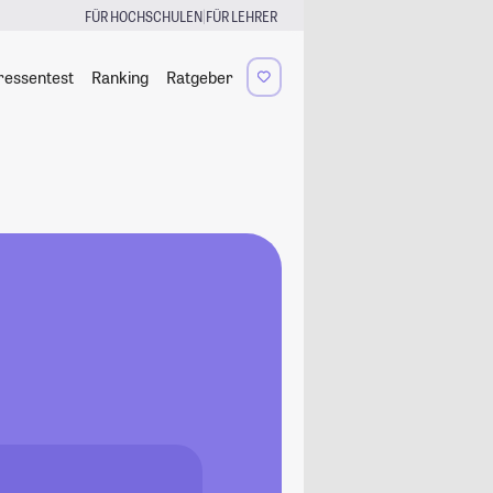
|
FÜR HOCHSCHULEN
FÜR LEHRER
ressentest
Ranking
Ratgeber