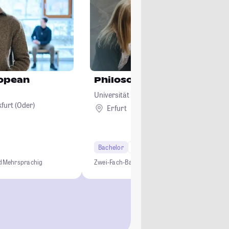
ropean
Philosophie
Universität Erfurt
furt (Oder)
Erfurt
Bachelor
6 Semester
Lehramt
d
Mehrsprachig
Zwei-Fach-Bachelor
Studium ohne NC
Lehramt