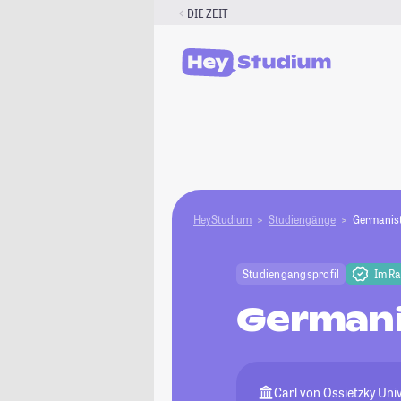
Zum
DIE ZEIT
Inhalt
springen
HeyStudium
Studiengänge
Germanist
Studiengangsprofil
Im R
Germani
Carl von Ossietzky Uni