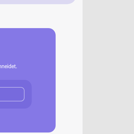
neidet.