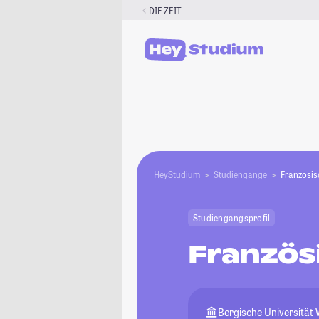
Zum
DIE ZEIT
Inhalt
springen
HeyStudium
Studiengänge
Französis
Studiengangsprofil
Französ
Bergische Universität