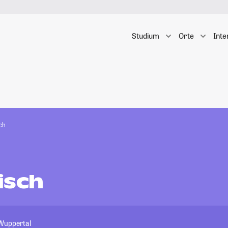
Studium
Orte
Inte
ch
isch
 Wuppertal