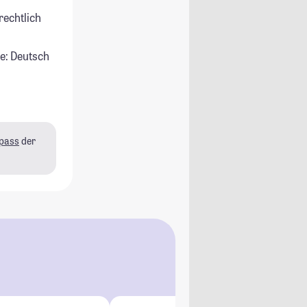
rechtlich
e: Deutsch
pass
der