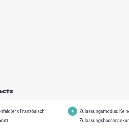
acts
d(er): Französisch
Zulassungsmodus: Kein
amt)
Zulassungsbeschränkun