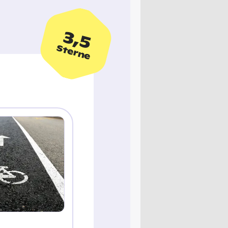
3,5
Sterne