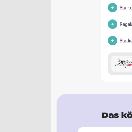
Start
Regel
Studi
Das kö