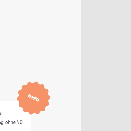
Info
e
g, ohne NC