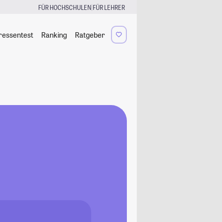
|
FÜR HOCHSCHULEN
FÜR LEHRER
ressentest
Ranking
Ratgeber