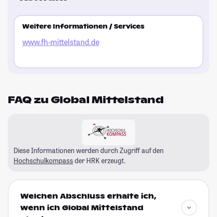
Pa
Le
zu
Weitere Informationen / Services
Ho
www.fh-mittelstand.de
de
le
Fr
St
FAQ zu Global Mittelstand
Diese Informationen werden durch Zugriff auf den
Hochschulkompass
der HRK erzeugt.
Welchen Abschluss erhalte ich,
wenn ich Global Mittelstand