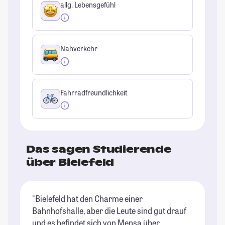
allg. Lebensgefühl
Nahverkehr
Fahrradfreundlichkeit
Das sagen Studierende
über Bielefeld
"Bielefeld hat den Charme einer
"D
Bahnhofshalle, aber die Leute sind gut drauf
hä
und es befindet sich von Mensa über
Re