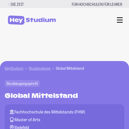
Zum
|
DIE ZEIT
FÜR HOCHSCHULEN
FÜR LEHRER
Inhalt
springen
HeyStudium
Studiengänge
Global Mittelstand
Studiengangsprofil
Global Mittelstand
Fachhochschule des Mittelstands (FHM)
Master of Arts
Bielefeld