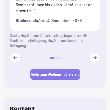
Seminarräumen bis zu den Hörsälen alles an
Ho
einem Ort."
ge
St
Studierende/r im 4. Semester – 2023
me
vi
ak
Quelle: HeyStudium-Anschlussfragebogen der CHE-
un
Studierendenbefragung, HeyStudium User:innen-
Befragung
wi
Ko
ve
Sp
Ho
Mehr zum Studium in Bielefeld
ku
sp
zu
ty
St
Bi
Kontakt