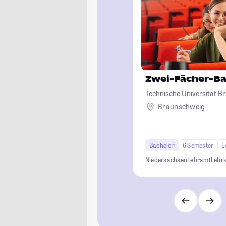
Zwei-Fächer-Ba
Technische Universität 
Braunschweig
Bachelor
6 Semester
L
Niedersachsen
Lehramt
Lehrk