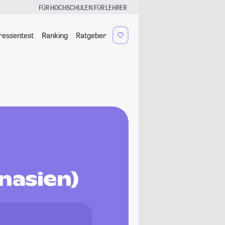
|
FÜR HOCHSCHULEN
FÜR LEHRER
ressentest
Ranking
Ratgeber
nasien)