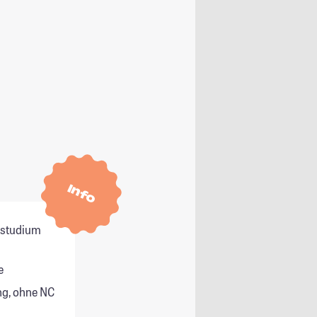
Info
itstudium
e
g, ohne NC