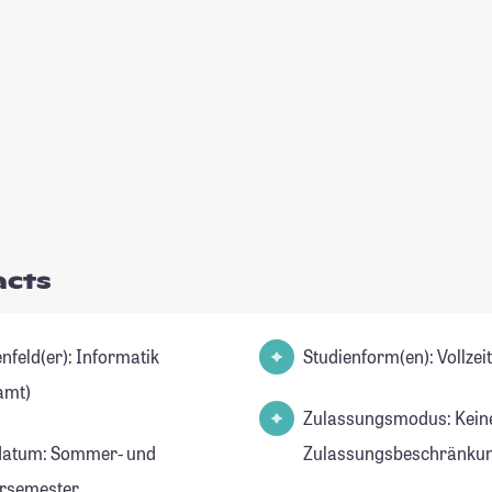
acts
d(er): Informatik
Studienform(en): Vollze
amt)
Zulassungsmodus: Kein
datum: Sommer- und
Zulassungsbeschränkun
rsemester