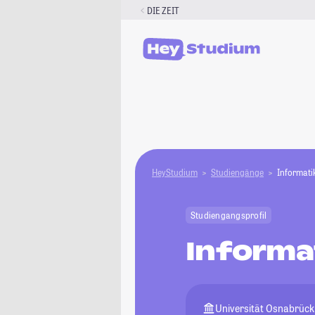
Zum
DIE ZEIT
Inhalt
springen
HeyStudium
Studiengänge
Informati
Studiengangsprofil
Informa
Universität Osnabrück