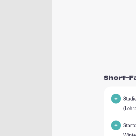
Short-F
Studienfel
(Lehr
Start
Winte