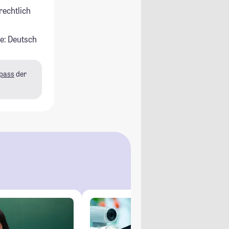
rechtlich
e: Deutsch
pass
der