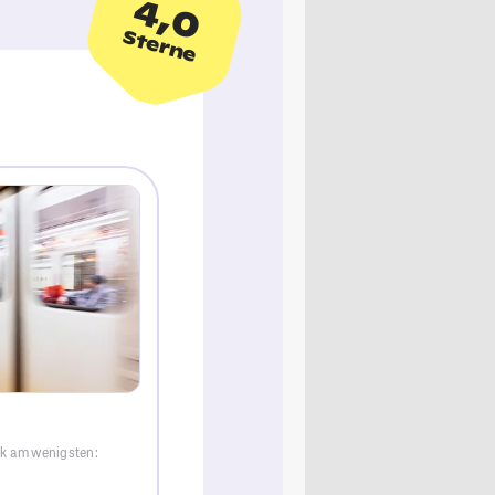
4,0
Sterne
ck am wenigsten: