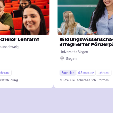
chelor Lehramt
Bildungswissenscha
integrierter Förder
Braunschweig
Universität Siegen
Siegen
ehramt
Bachelor
6 Semester
Lehramt
räftebildung
NC-frei
Alle Fächer
Alle Schulformen