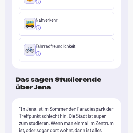
Nahverkehr
Fahrradfreundlichkeit
Das sagen Studierende
über Jena
"In Jena ist im Sommer der Paradiespark der
"E
Treffpunkt schlecht hin. Die Stadt ist super
al
zum studieren. Wenn man einmal im Zentrum
St
ist, oder sogar dort wohnt, dann ist alles