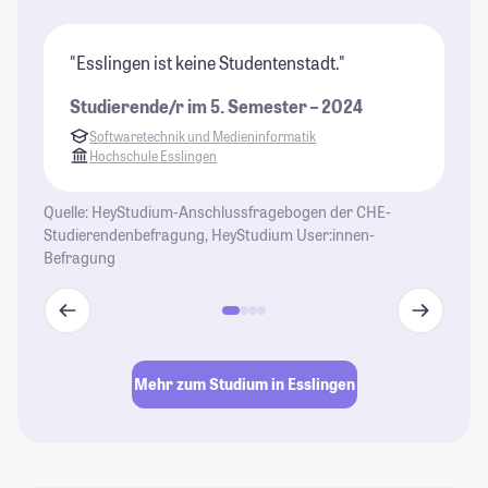
"Esslingen ist keine Studentenstadt."
"E
vi
Studierende/r im 5. Semester – 2024
St
Softwaretechnik und Medieninformatik
Hochschule Esslingen
Quelle: HeyStudium-Anschlussfragebogen der CHE-
Studierendenbefragung, HeyStudium User:innen-
Befragung
Mehr zum Studium in Esslingen