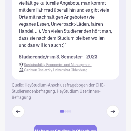
vielfältige kulturelle Angebote, man kommt
St
mit dem Fahrrad überall hin und es gibt viele
Orte mit nachhaltigen Angeboten (viel
veganes Essen, Unverpackt-Läden, fairen
Handel, ...). Von vielen Studierenden hört man,
dass sie nach dem Studium bleiben wollen
und das will ich auch :)"
Studierende/r im 3. Semester – 2023
Sustainability Economics and Management
Carl von Ossietzky Universität Oldenburg
Quelle: HeyStudium-Anschlussfragebogen der CHE-
Studierendenbefragung, HeyStudium User:innen-
Befragung