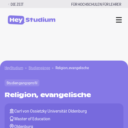
Zum
|
DIE ZEIT
FÜR HOCHSCHULEN
FÜR LEHRER
Inhalt
springen
HeyStudium
Studiengänge
Religion, evangelische
Studiengangsprofil
Religion, evangelische
Carl von Ossietzky Universität Oldenburg
Master of Education
Oldenburg