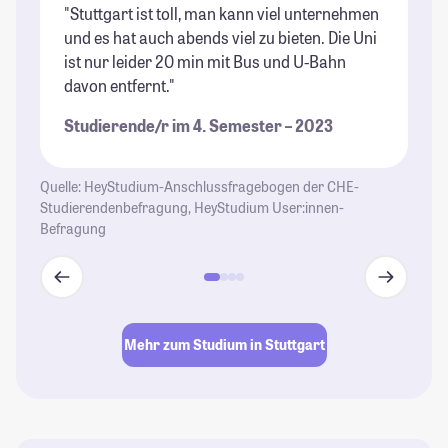
"Stuttgart ist toll, man kann viel unternehmen
"U
und es hat auch abends viel zu bieten. Die Uni
Ei
ist nur leider 20 min mit Bus und U-Bahn
so
davon entfernt."
St
Studierende/r im 4. Semester – 2023
Quelle: HeyStudium-Anschlussfragebogen der CHE-
Studierendenbefragung, HeyStudium User:innen-
Befragung
Mehr zum Studium in Stuttgart