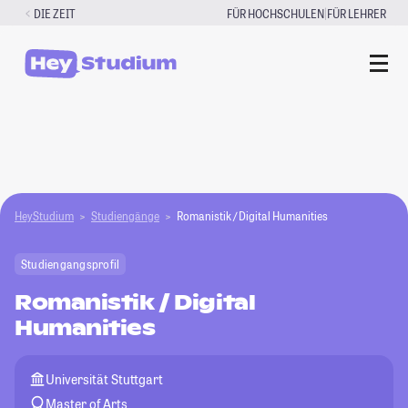
Zum
|
DIE ZEIT
FÜR HOCHSCHULEN
FÜR LEHRER
Inhalt
springen
HeyStudium
Studiengänge
Romanistik / Digital Humanities
Studiengangsprofil
Romanistik / Digital
Humanities
Universität Stuttgart
Master of Arts