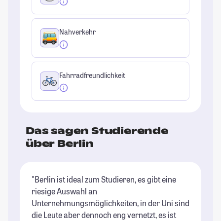
Nahverkehr
Fahrradfreundlichkeit
Das sagen Studierende
über Berlin
"Berlin ist ideal zum Studieren, es gibt eine
"B
riesige Auswahl an
Un
Unternehmungsmöglichkeiten, in der Uni sind
im
die Leute aber dennoch eng vernetzt, es ist