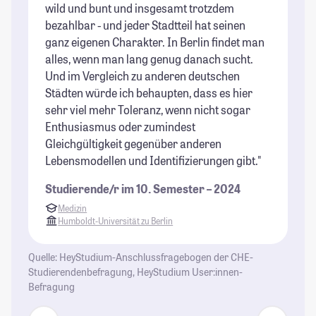
St
wild und bunt und insgesamt trotzdem
bezahlbar - und jeder Stadtteil hat seinen
ganz eigenen Charakter. In Berlin findet man
alles, wenn man lang genug danach sucht.
Und im Vergleich zu anderen deutschen
Städten würde ich behaupten, dass es hier
sehr viel mehr Toleranz, wenn nicht sogar
Enthusiasmus oder zumindest
Gleichgültigkeit gegenüber anderen
Lebensmodellen und Identifizierungen gibt."
Studierende/r im 10. Semester – 2024
Medizin
Humboldt-Universität zu Berlin
Quelle: HeyStudium-Anschlussfragebogen der CHE-
Studierendenbefragung, HeyStudium User:innen-
Befragung