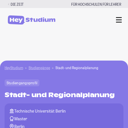
Zum
|
DIE ZEIT
FÜR HOCHSCHULEN
FÜR LEHRER
Inhalt
springen
HeyStudium
Studiengänge
Stadt- und Regionalplanung
Studiengangsprofil
Stadt- und Regionalplanung
Technische Universität Berlin
Master
Berlin