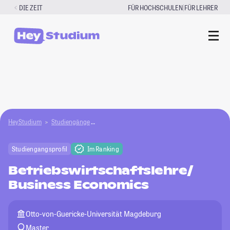
Zum
|
DIE ZEIT
FÜR HOCHSCHULEN
FÜR LEHRER
Inhalt
springen
HeyStudium
Studiengänge
Betriebswirtschaftslehre/Business Economics
Studiengangsprofil
Im Ranking
Betriebswirtschaftslehre/
Business Economics
Otto-von-Guericke-Universität Magdeburg
Master