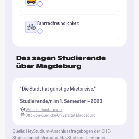
Fahrradfreundlichkeit
Das sagen Studierende
über Magdeburg
"Die Stadt hat günstige Mietpreise."
"S
So
Studierende/r im 1. Semester – 2023
um
Wirtschaftsinformatik
M
Otto-von-Guericke-Universität Magdeburg
St
Quelle: HeyStudium-Anschlussfragebogen der CHE-
Studierendenbefragung, HeyStudium User:innen-