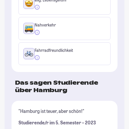
Nahverkehr
Fahrradfreundlichkeit
Das sagen Studierende
über Hamburg
"Hamburg ist teuer, aber schön!"
"T
(i
Studierende/r im 5. Semester – 2023
wu