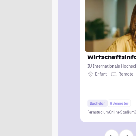
Wirtschaftsinf
IU Internationale Hochsc
Erfurt
Remote
Bachelor
6 Semester
Fernstudium
Online Studium