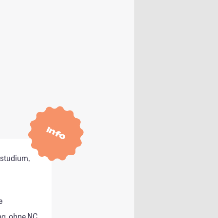
Info
tstudium,
e
g, ohne NC