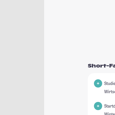
Short-F
Studie
Wirts
Start
Winte