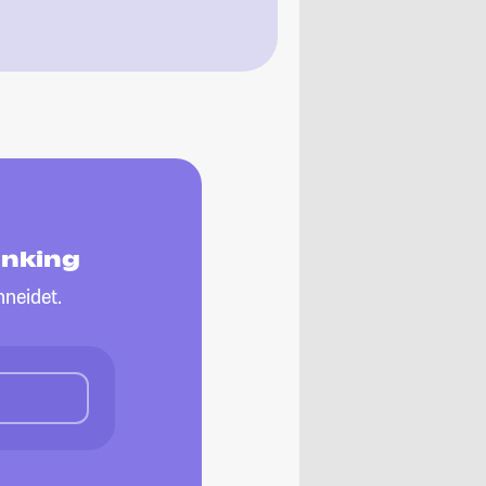
anking
neidet.