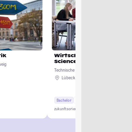
ik
Wirtschaftsinformatik/ D
Science
weig
Technische Hochschule Lübeck
Lübeck
Bachelor
6 Semester
zukunftsorientiert
anwendungsnah
interdiszipli