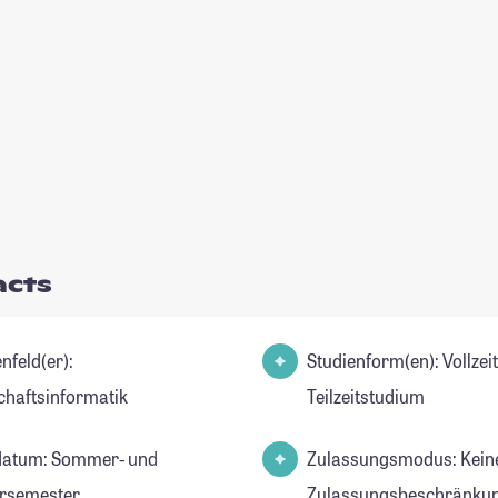
acts
nfeld(er):
Studienform(en): Vollzei
chaftsinformatik
Teilzeitstudium
datum: Sommer- und
Zulassungsmodus: Kein
rsemester
Zulassungsbeschränkun