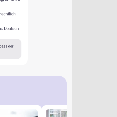
rechtlich
e: Deutsch
pass
der