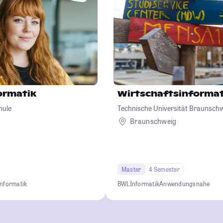
ormatik
Wirtschaftsinformat
hule
Technische Universität Braunsch
Braunschweig
Master
4 Semester
Informatik
BWL
Informatik
Anwendungsnahe