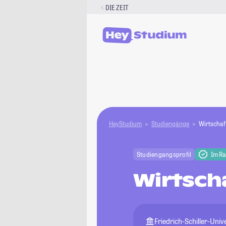
Zum
DIE ZEIT
Inhalt
springen
HeyStudium
Studiengänge
Wirtschaf
Studiengangsprofil
Im R
Wirtsch
Friedrich-Schiller-Univ