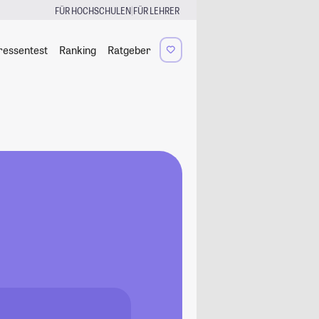
|
FÜR HOCHSCHULEN
FÜR LEHRER
ressentest
Ranking
Ratgeber