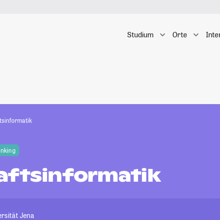
Studium
Orte
Inte
tsinformatik
anking
aftsinformatik
ersität Jena