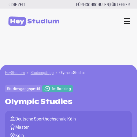
Zum
|
DIE ZEIT
FÜR HOCHSCHULEN
FÜR LEHRER
Inhalt
springen
HeyStudium
Studiengänge
Olympic Studies
Studiengangsprofil
Im Ranking
Olympic Studies
Deutsche Sporthochschule Köln
Master
Köln