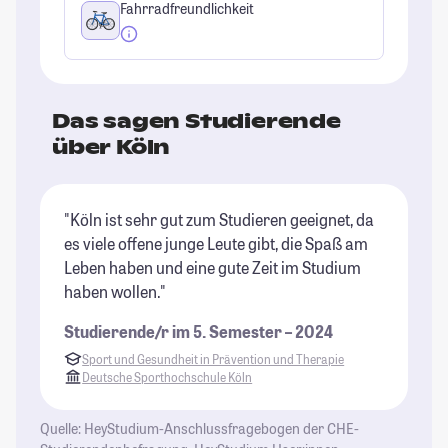
Fahrradfreundlichkeit
Das sagen Studierende
über Köln
"Köln ist sehr gut zum Studieren geeignet, da
"K
es viele offene junge Leute gibt, die Spaß am
se
Leben haben und eine gute Zeit im Studium
Mö
haben wollen."
ab
fü
Studierende/r im 5. Semester – 2024
Kö
Sport und Gesundheit in Prävention und Therapie
Gr
Deutsche Sporthochschule Köln
Ch
St
Quelle: HeyStudium-Anschlussfragebogen der CHE-