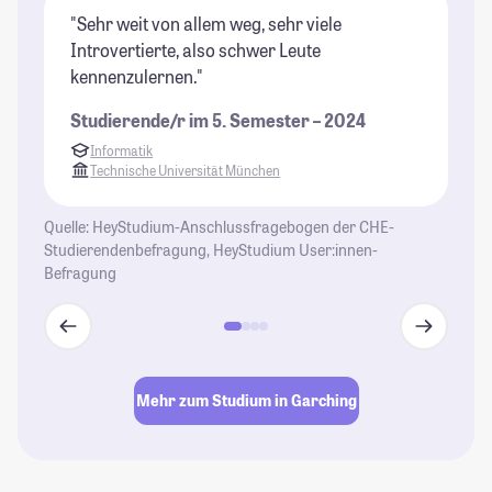
"Sehr weit von allem weg, sehr viele
"Z
Introvertierte, also schwer Leute
ab
kennenzulernen."
St
Studierende/r im 5. Semester – 2024
Informatik
Technische Universität München
Quelle: HeyStudium-Anschlussfragebogen der CHE-
Studierendenbefragung, HeyStudium User:innen-
Befragung
Mehr zum Studium in Garching