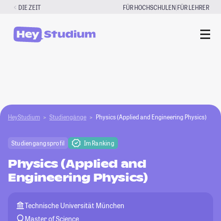
Zum
|
DIE ZEIT
FÜR HOCHSCHULEN
FÜR LEHRER
Inhalt
springen
HeyStudium
Studiengänge
Physics (Applied and Engineering Physics)
Studiengangsprofil
Im Ranking
Physics (Applied and
Engineering Physics)
Technische Universität München
Master of Science