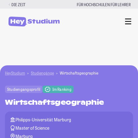
Zum
|
DIE ZEIT
FÜR HOCHSCHULEN
FÜR LEHRER
Inhalt
springen
HeyStudium
Studiengänge
Wirtschaftsgeographie
Studiengangsprofil
Im Ranking
Wirtschaftsgeographie
Philipps-Universität Marburg
Master of Science
Marburg