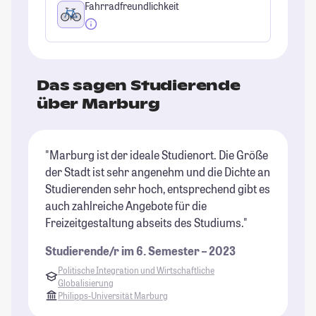
Fahrradfreundlichkeit
Das sagen Studierende
über Marburg
"Marburg ist der ideale Studienort. Die Größe
"D
der Stadt ist sehr angenehm und die Dichte an
bz
Studierenden sehr hoch, entsprechend gibt es
St
auch zahlreiche Angebote für die
St
Freizeitgestaltung abseits des Studiums."
Studierende/r im 6. Semester – 2023
Politische Integration und Wirtschaftliche
Globalisierung
Philipps-Universität Marburg