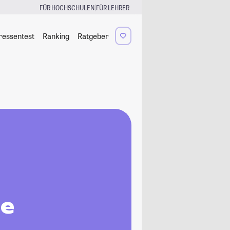
|
FÜR HOCHSCHULEN
FÜR LEHRER
ressentest
Ranking
Ratgeber
le