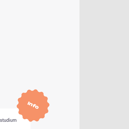
Info
itstudium