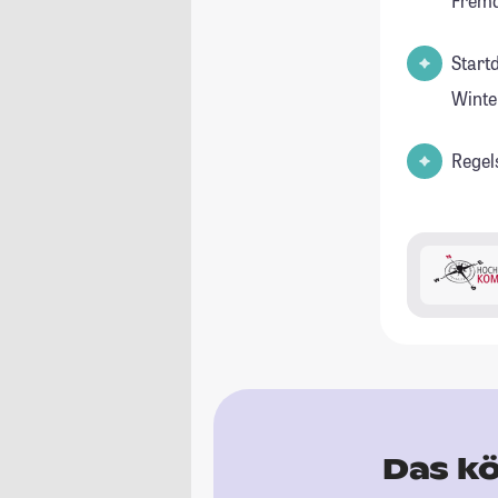
Fremd
Start
Winte
Regel
Das kö