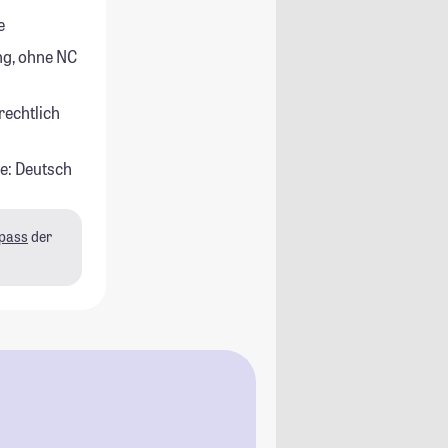
e
g, ohne NC
rechtlich
e: Deutsch
pass
der