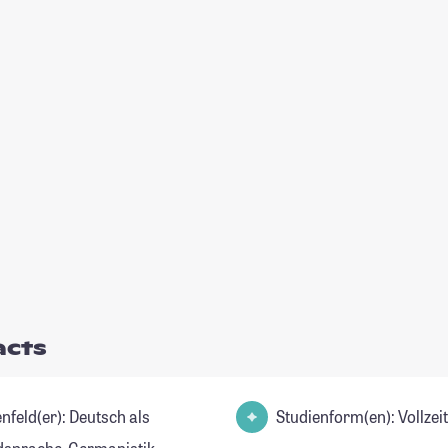
acts
d(er): Deutsch als
Studienform(en): Vollze