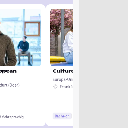
ropean
Cultural and Social Studie
Europa-Universität Viadrina Frankfurt (Od
furt (Oder)
Frankfurt (Oder)
Bachelor
6 Semester
d
Mehrsprachig