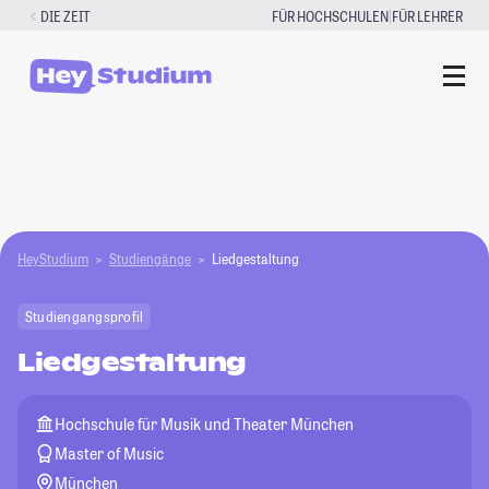
Zum
|
DIE ZEIT
FÜR HOCHSCHULEN
FÜR LEHRER
Inhalt
springen
HeyStudium
Studiengänge
Liedgestaltung
Studiengangsprofil
Liedgestaltung
Hochschule für Musik und Theater München
Master of Music
München