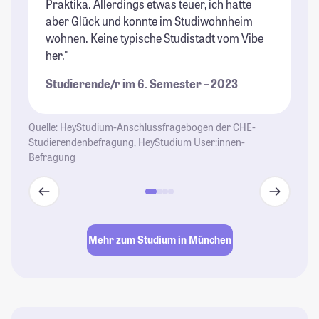
Praktika. Allerdings etwas teuer, ich hatte
dr
aber Glück und konnte im Studiwohnheim
Um
wohnen. Keine typische Studistadt vom Vibe
St
her."
Studierende/r im 6. Semester – 2023
Quelle: HeyStudium-Anschlussfragebogen der CHE-
Studierendenbefragung, HeyStudium User:innen-
Befragung
Mehr zum Studium in München