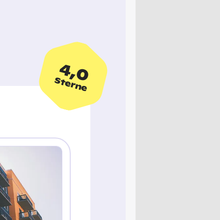
4,0
Sterne