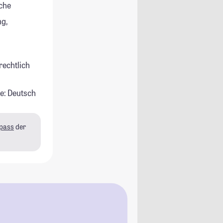
che
g,
rechtlich
e: Deutsch
pass
der