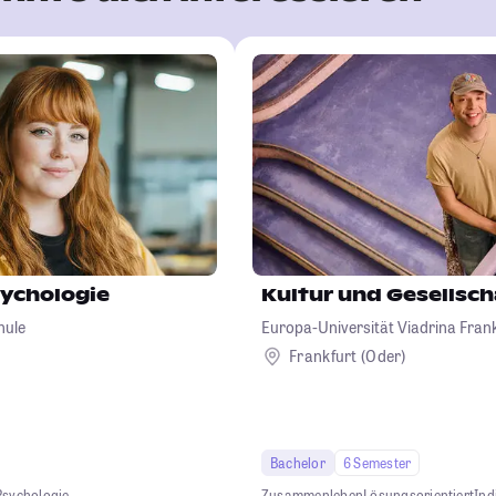
ychologie
Kultur und Gesellsch
hule
Europa-Universität Viadrina Frank
Frankfurt (Oder)
Bachelor
6 Semester
Psychologie
Zusammenleben
Lösungsorientiert
Ind