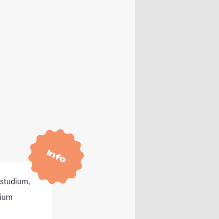
Info
tstudium,
dium