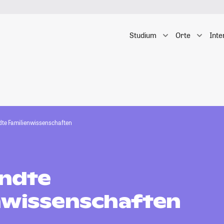
Studium
Orte
Inte
e Familienwissenschaften
ndte
nwissenschaften