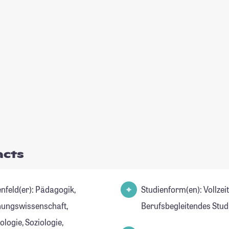
acts
d(er): Pädagogik,
Studienform(en): Vollzei
hungswissenschaft,
Berufsbegleitendes Stu
logie, Soziologie,