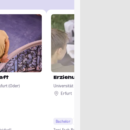
aft
Erziehungswissenschaft
furt (Oder)
Universität Erfurt
Erfurt
Bachelor
6 Semester
ividuell
Zwei-Fach-Bachelor
Studium ohne NC