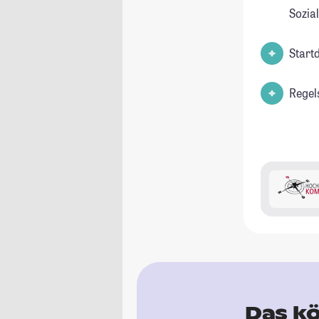
Sozia
Start
Regel
Das kö