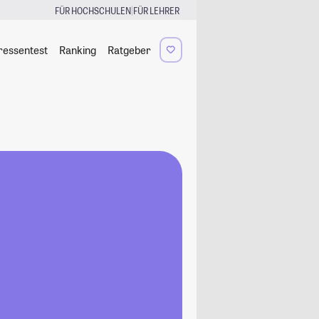
|
FÜR HOCHSCHULEN
FÜR LEHRER
ressentest
Ranking
Ratgeber