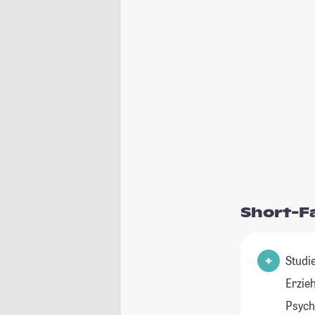
Short-F
Studienfel
Erzie
Psycho