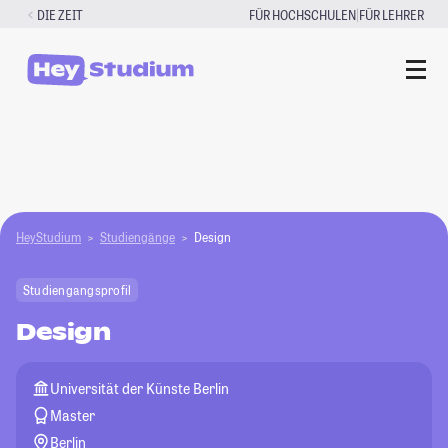
Zum
|
DIE ZEIT
FÜR HOCHSCHULEN
FÜR LEHRER
Inhalt
springen
HeyStudium
Studiengänge
Design
Studiengangsprofil
Design
Universität der Künste Berlin
Master
Berlin