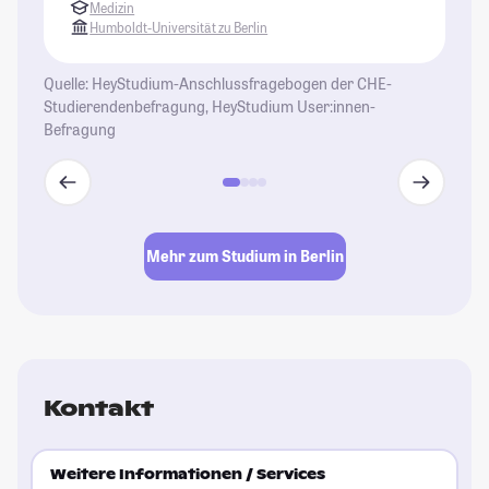
St
Medizin
Humboldt-Universität zu Berlin
Quelle: HeyStudium-Anschlussfragebogen der CHE-
Studierendenbefragung, HeyStudium User:innen-
Befragung
Mehr zum Studium in Berlin
Kontakt
Weitere Informationen / Services