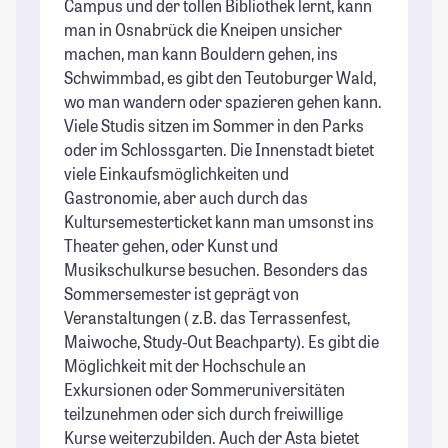
Campus und der tollen Bibliothek lernt, kann
St
man in Osnabrück die Kneipen unsicher
ma
machen, man kann Bouldern gehen, ins
ma
Schwimmbad, es gibt den Teutoburger Wald,
St
wo man wandern oder spazieren gehen kann.
Viele Studis sitzen im Sommer in den Parks
oder im Schlossgarten. Die Innenstadt bietet
viele Einkaufsmöglichkeiten und
Gastronomie, aber auch durch das
Kultursemesterticket kann man umsonst ins
Theater gehen, oder Kunst und
Musikschulkurse besuchen. Besonders das
Sommersemester ist geprägt von
Veranstaltungen ( z.B. das Terrassenfest,
Maiwoche, Study-Out Beachparty). Es gibt die
Möglichkeit mit der Hochschule an
Exkursionen oder Sommeruniversitäten
teilzunehmen oder sich durch freiwillige
Kurse weiterzubilden. Auch der Asta bietet