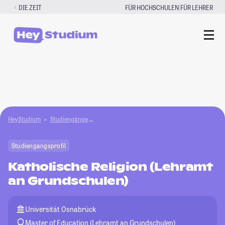
Zum
|
DIE ZEIT
FÜR HOCHSCHULEN
FÜR LEHRER
Inhalt
springen
HeyStudium
Studiengänge
Katholische Religion (Lehramt an Grundschulen
Studiengangsprofil
Katholische Religion (Lehramt
an Grundschulen)
Universität Osnabrück
Master of Education (Lehramt an Grundschulen)