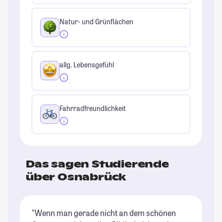
Natur- und Grünflächen
allg. Lebensgefühl
Fahrradfreundlichkeit
Das sagen Studierende
über Osnabrück
"Wenn man gerade nicht an dem schönen
"O