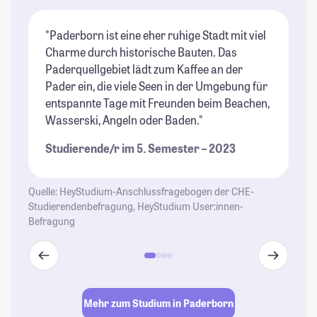
"Paderborn ist eine eher ruhige Stadt mit viel
"D
Charme durch historische Bauten. Das
gi
Paderquellgebiet lädt zum Kaffee an der
Fr
Pader ein, die viele Seen in der Umgebung für
ei
entspannte Tage mit Freunden beim Beachen,
St
Wasserski, Angeln oder Baden."
Studierende/r im 5. Semester – 2023
Quelle: HeyStudium-Anschlussfragebogen der CHE-
Studierendenbefragung, HeyStudium User:innen-
Befragung
Mehr zum Studium in Paderborn