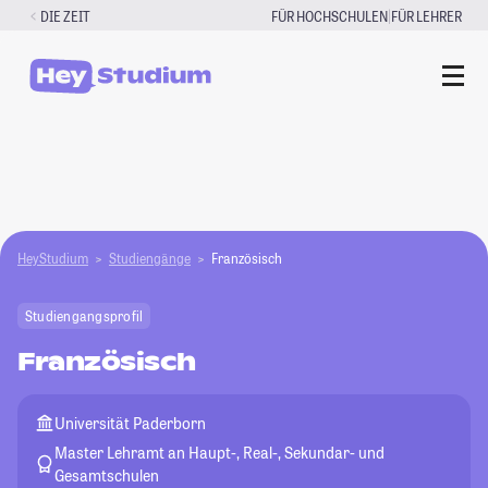
Zum
|
DIE ZEIT
FÜR HOCHSCHULEN
FÜR LEHRER
Inhalt
springen
HeyStudium
Studiengänge
Französisch
Studiengangsprofil
Französisch
Universität Paderborn
Master Lehramt an Haupt-, Real-, Sekundar- und
Gesamtschulen