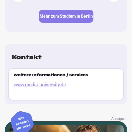
Gl
Le
Mehr zum Studium in Berlin
St
Kontakt
Weitere Informationen / Services
www.media-university.de
Wir
Anzeige
stellen
dir vor!