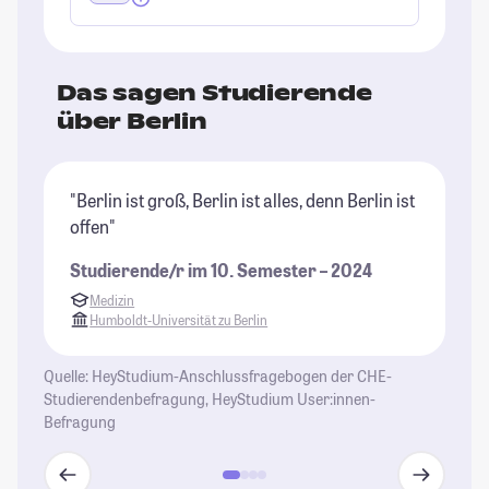
Das sagen Studierende
über Berlin
"Berlin ist groß, Berlin ist alles, denn Berlin ist
"B
offen"
ri
Un
Studierende/r im 10. Semester – 2024
di
Medizin
wi
Humboldt-Universität zu Berlin
be
ga
Quelle: HeyStudium-Anschlussfragebogen der CHE-
al
Studierendenbefragung, HeyStudium User:innen-
Un
Befragung
St
se
En