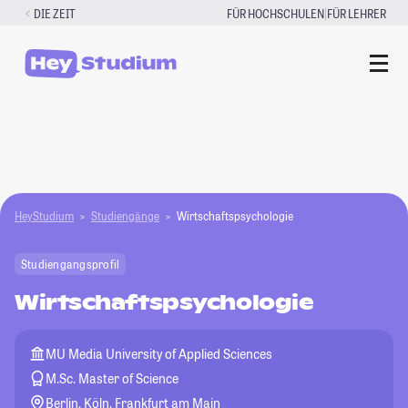
Zum
|
DIE ZEIT
FÜR HOCHSCHULEN
FÜR LEHRER
Inhalt
springen
HeyStudium
Studiengänge
Wirtschaftspsychologie
Studiengangsprofil
Wirtschaftspsychologie
MU Media University of Applied Sciences
M.Sc. Master of Science
Berlin, Köln, Frankfurt am Main