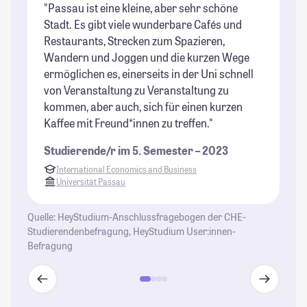
"Passau ist eine kleine, aber sehr schöne
"F
Stadt. Es gibt viele wunderbare Cafés und
10
Restaurants, Strecken zum Spazieren,
St
Wandern und Joggen und die kurzen Wege
ermöglichen es, einerseits in der Uni schnell
von Veranstaltung zu Veranstaltung zu
kommen, aber auch, sich für einen kurzen
Kaffee mit Freund*innen zu treffen."
Studierende/r im 5. Semester – 2023
International Economics and Business
Universität Passau
Quelle: HeyStudium-Anschlussfragebogen der CHE-
Studierendenbefragung, HeyStudium User:innen-
Befragung