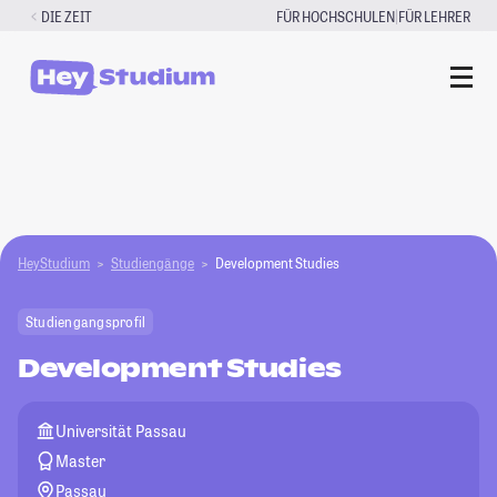
Zum
|
DIE ZEIT
FÜR HOCHSCHULEN
FÜR LEHRER
Inhalt
springen
HeyStudium
Studiengänge
Development Studies
Studiengangsprofil
Development Studies
Universität Passau
Master
Passau