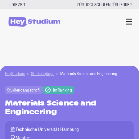
Zum
|
DIE ZEIT
FÜR HOCHSCHULEN
FÜR LEHRER
Inhalt
springen
HeyStudium
Studiengänge
Materials Science and Engineering
Studiengangsprofil
Im Ranking
Materials Science and
Engineering
Technische Universität Hamburg
Master