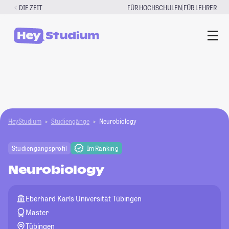
Zum
|
DIE ZEIT
FÜR HOCHSCHULEN
FÜR LEHRER
Inhalt
springen
HeyStudium
Studiengänge
Neurobiology
Studiengangsprofil
Im Ranking
Neurobiology
Eberhard Karls Universität Tübingen
Master
Tübingen