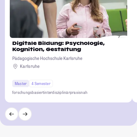
Digitale Bildung: Psychologie,
Kognition, Gestaltung
Pädagogische Hochschule Karlsruhe
Karlsruhe
Master
4 Semester
forschungsbasiert
interdisziplinär
praxisnah