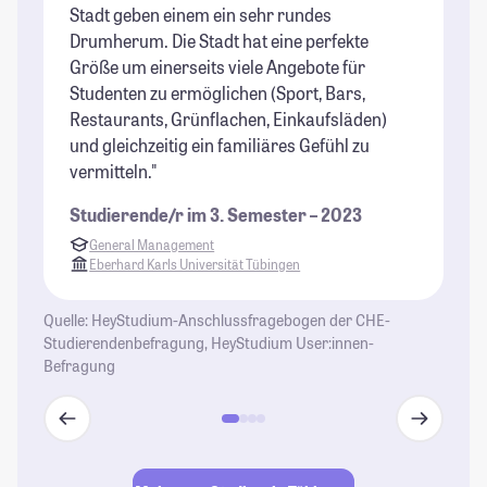
Stadt geben einem ein sehr rundes
St
Drumherum. Die Stadt hat eine perfekte
Größe um einerseits viele Angebote für
Studenten zu ermöglichen (Sport, Bars,
Restaurants, Grünflachen, Einkaufsläden)
und gleichzeitig ein familiäres Gefühl zu
vermitteln."
Studierende/r im 3. Semester – 2023
General Management
Eberhard Karls Universität Tübingen
Quelle: HeyStudium-Anschlussfragebogen der CHE-
Studierendenbefragung, HeyStudium User:innen-
Befragung