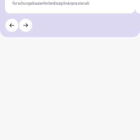
forschungsbasiert
interdisziplinär
praxisnah