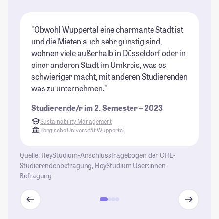
"Obwohl Wuppertal eine charmante Stadt ist
"V
und die Mieten auch sehr günstig sind,
Lu
wohnen viele außerhalb in Düsseldorf oder in
un
einer anderen Stadt im Umkreis, was es
St
schwieriger macht, mit anderen Studierenden
was zu unternehmen."
Studierende/r im 2. Semester – 2023
Sustainability Management
Bergische Universität Wuppertal
Quelle: HeyStudium-Anschlussfragebogen der CHE-
Studierendenbefragung, HeyStudium User:innen-
Befragung