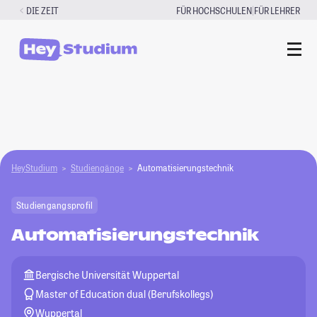
Zum
|
DIE ZEIT
FÜR HOCHSCHULEN
FÜR LEHRER
Inhalt
springen
HeyStudium
Studiengänge
Automatisierungstechnik
Studiengangsprofil
Automatisierungstechnik
Bergische Universität Wuppertal
Master of Education dual (Berufskollegs)
Wuppertal