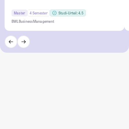
Master
4 Semester
Studi-Urteil: 4.5
BWL
Business
Management