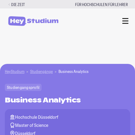
Zum
|
DIE ZEIT
FÜR HOCHSCHULEN
FÜR LEHRER
Inhalt
springen
HeyStudium
Studiengänge
Business Analytics
Studiengangsprofil
Business Analytics
Hochschule Düsseldorf
Master of Science
Düsseldorf