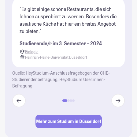
"Es gibt einige schöne Restaurants, die sich
"D
lohnen ausprobiert zu werden. Besonders die
ka
asiatische Küche hat hier ein breites Angebot
Vi
zu bieten."
si
Studierende/r im 3. Semester – 2024
St
Biologie
Heinrich-Heine-Universität Düsseldorf
Quelle: HeyStudium-Anschlussfragebogen der CHE-
Studierendenbefragung, HeyStudium User:innen-
Befragung
Mehr zum Studium in Düsseldorf