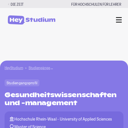
Zum
|
DIE ZEIT
FÜR HOCHSCHULEN
FÜR LEHRER
Inhalt
springen
HeyStudium
Studiengänge
Gesundheitswissenschaften und -management
Studiengangsprofil
Gesundheitswissenschaften
und -management
Hochschule Rhein-Waal - University of Applied Sciences
Master of Science