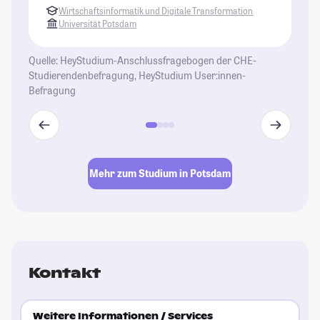
Wirtschaftsinformatik und Digitale Transformation
Ar
Universität Potsdam
Wi
gl
Quelle: HeyStudium-Anschlussfragebogen der CHE-
gu
Studierendenbefragung, HeyStudium User:innen-
üb
Befragung
ei
St
Mehr zum Studium in Potsdam
Kontakt
Weitere Informationen / Services