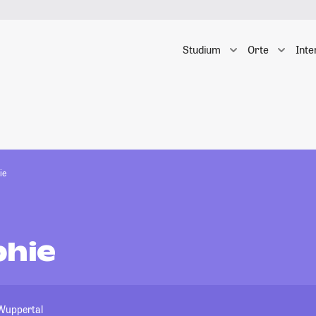
Studium
Orte
Inte
ie
phie
 Wuppertal