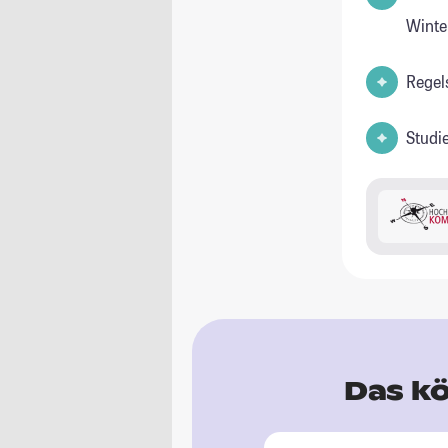
Winte
Regel
Studi
Das kö