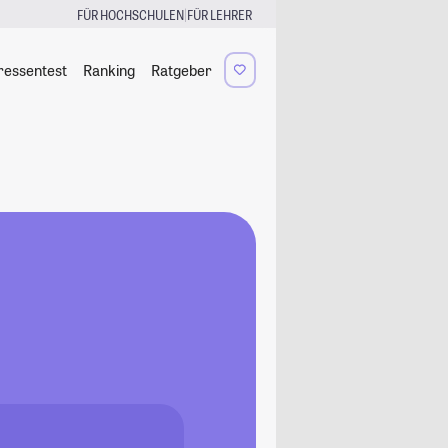
|
FÜR HOCHSCHULEN
FÜR LEHRER
ressentest
Ranking
Ratgeber