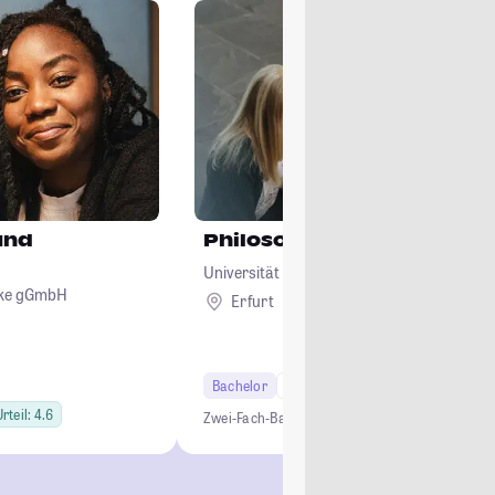
und
Philosophie
Universität Erfurt
ecke gGmbH
Erfurt
Bachelor
6 Semester
Lehramt
rteil: 4.6
Zwei-Fach-Bachelor
Studium ohne NC
Lehramt