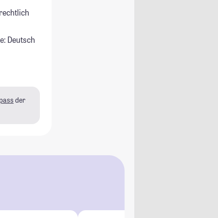
rechtlich
e: Deutsch
pass
der