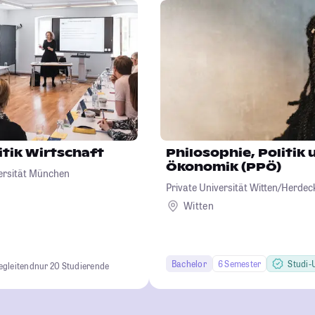
itik Wirtschaft
Philosophie, Politik 
Ökonomik (PPÖ)
ersität München
Private Universität Witten/Herd
Witten
Bachelor
6 Semester
Studi-U
egleitend
nur 20 Studierende