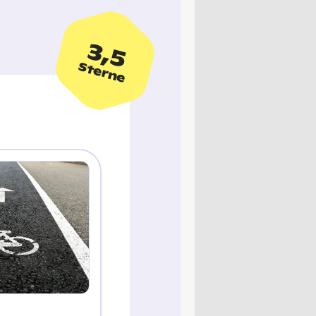
3,5
Sterne