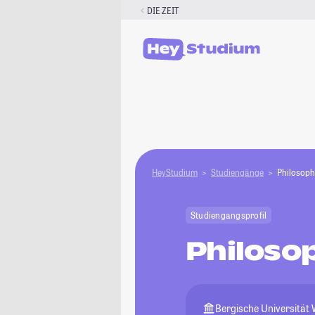
Zum
DIE ZEIT
Inhalt
springen
HeyStudium
Studiengänge
Philosoph
Studiengangsprofil
Philoso
Bergische Universität