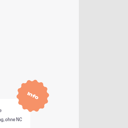
Info
e
g, ohne NC