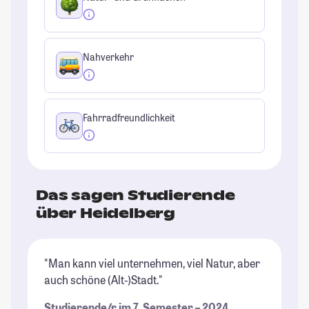
Nahverkehr
Fahrradfreundlichkeit
Das sagen Studierende
über Heidelberg
"Man kann viel unternehmen, viel Natur, aber
"H
auch schöne (Alt-)Stadt."
mi
in
Studierende/r im 7. Semester – 2024