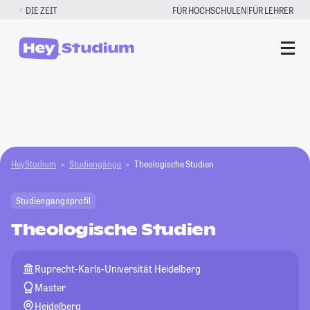
Zum
|
DIE ZEIT
FÜR HOCHSCHULEN
FÜR LEHRER
Inhalt
springen
HeyStudium
Studiengänge
Theologische Studien
Studiengangsprofil
Theologische Studien
Ruprecht-Karls-Universität Heidelberg
Master
Heidelberg