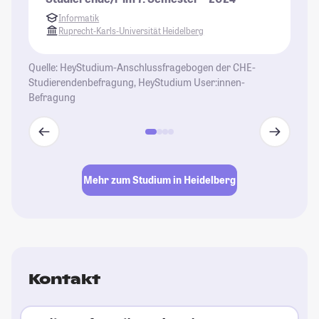
St
Informatik
Ruprecht-Karls-Universität Heidelberg
Quelle: HeyStudium-Anschlussfragebogen der CHE-
Studierendenbefragung, HeyStudium User:innen-
Befragung
Mehr zum Studium in Heidelberg
Kontakt