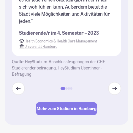
sich wohlfühlen kann. Außerdem bietet die
wu
Stadt viele Möglichkeiten und Aktivitäten für
Au
jeden."
un
se
Studierende/r im 4. Semester – 2023
de
Health Economics & Health Care Management
St
Universität Hamburg
Quelle: HeyStudium-Anschlussfragebogen der CHE-
Studierendenbefragung, HeyStudium User:innen-
Befragung
Mehr zum Studium in Hamburg