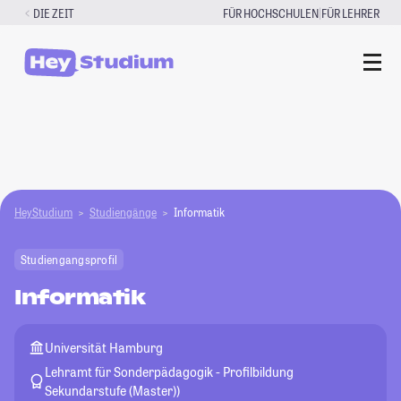
Zum
|
DIE ZEIT
FÜR HOCHSCHULEN
FÜR LEHRER
Inhalt
springen
HeyStudium
Studiengänge
Informatik
Studiengangsprofil
Informatik
Universität Hamburg
Lehramt für Sonderpädagogik - Profilbildung
Sekundarstufe (Master))