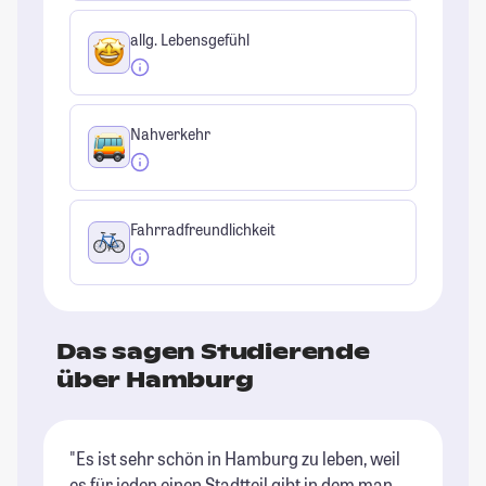
allg. Lebensgefühl
Nahverkehr
Fahrradfreundlichkeit
Das sagen Studierende
über Hamburg
"Es ist sehr schön in Hamburg zu leben, weil
"T
es für jeden einen Stadtteil gibt in dem man
(i