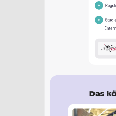
Regel
Studi
Inter
Das kö