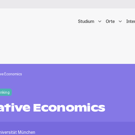
Studium
Orte
Inte
ive Economics
anking
ative Economics
niversität München