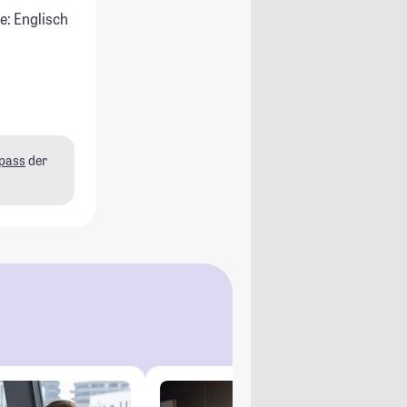
e: Englisch
pass
der