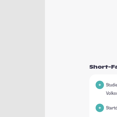
Short-F
Studie
Volks
Start