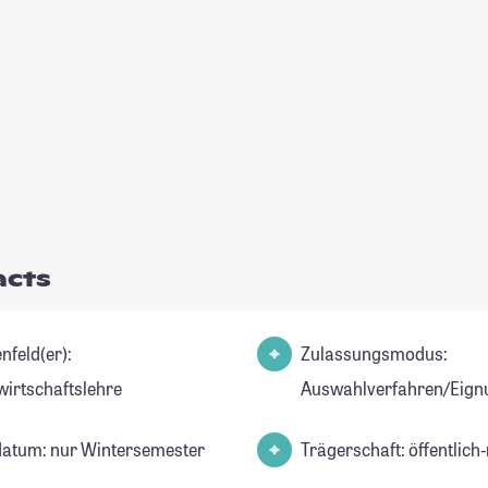
acts
nfeld(er):
Zulassungsmodus:
wirtschaftslehre
Auswahlverfahren/Eign
datum: nur Wintersemester
Trägerschaft: öffentlich-