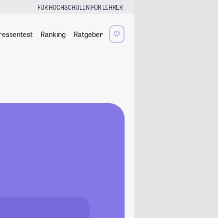
|
FÜR HOCHSCHULEN
FÜR LEHRER
ressentest
Ranking
Ratgeber