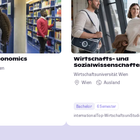
conomics
Wirtschafts- und
Sozialwissenschafte
ien
Wirtschaftsuniversität Wien
Wien
Ausland
Bachelor
6 Semester
international
Top-Wirtschaftsuni
Stud