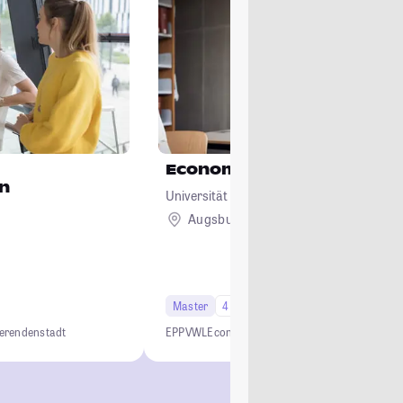
Economics
n
Universität Augsburg
Augsburg
Master
4 Semester
Studi-Urteil: 4.5
ierendenstadt
EPP
VWL
Economics