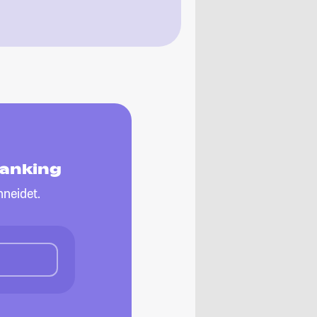
ranking
neidet.