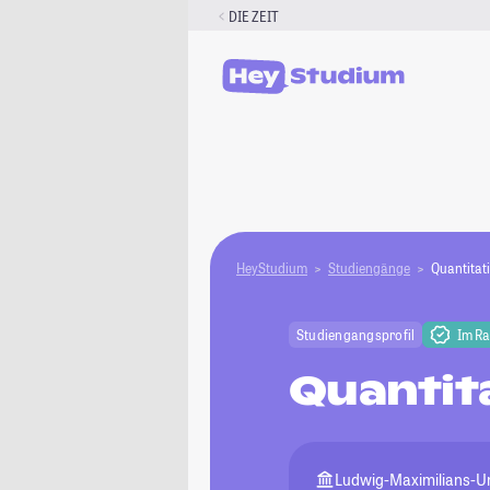
Zum
DIE ZEIT
Inhalt
springen
HeyStudium
Studiengänge
Quantitat
Studiengangsprofil
Im R
Quantit
Ludwig-Maximilians-U