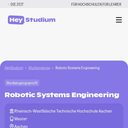
Zum
|
DIE ZEIT
FÜR HOCHSCHULEN
FÜR LEHRER
Inhalt
springen
HeyStudium
Studiengänge
Robotic Systems Engineering
Studiengangsprofil
Robotic Systems Engineering
Rheinisch-Westfälische Technische Hochschule Aachen
Master
Aachen