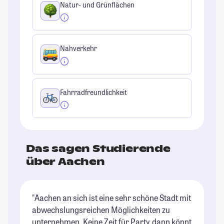
Natur- und Grünflächen
Nahverkehr
Fahrradfreundlichkeit
Das sagen Studierende
über Aachen
"Aachen an sich ist eine sehr schöne Stadt mit
"A
abwechslungsreichen Möglichkeiten zu
Ca
unternehmen. Keine Zeit für Party, dann könnt
pe