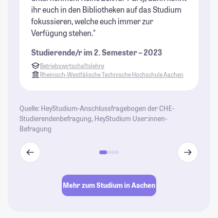
ihr euch in den Bibliotheken auf das Studium
st
fokussieren, welche euch immer zur
Fo
Verfügung stehen."
we
Ab
Studierende/r im 2. Semester – 2023
Th
Betriebswirtschaftslehre
St
Rheinisch-Westfälische Technische Hochschule Aachen
Quelle: HeyStudium-Anschlussfragebogen der CHE-
Studierendenbefragung, HeyStudium User:innen-
Befragung
Mehr zum Studium in Aachen