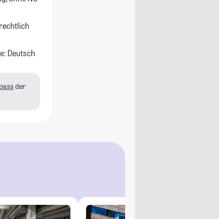
rechtlich
e: Deutsch
pass
der