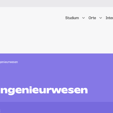
Studium
Orte
Inte
genieurwesen
ingenieurwesen
t