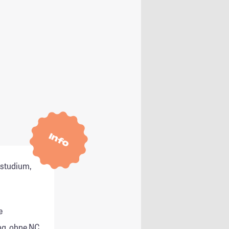
Info
tstudium,
e
g, ohne NC