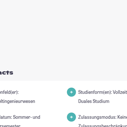
acts
nfeld(er):
Studienform(en): Vollzei
tingenieurwesen
Duales Studium
datum: Sommer- und
Zulassungsmodus: Kein
rsemester
Zulassungsbeschränkun