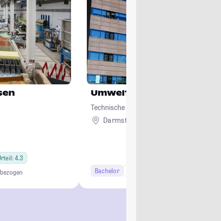
sen
Umweltingenieurwissens
Technische Universität Darmstadt
Darmstadt
rteil: 4.3
Bachelor
6 Semester
Studi-Urteil: 4.0
bezogen