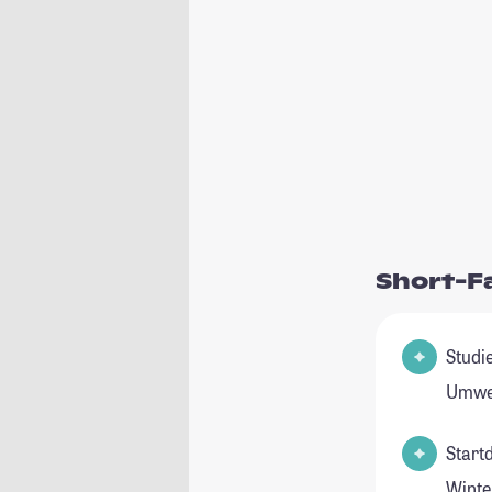
Short-F
Studie
Umwel
Start
Winte