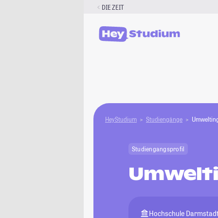
Zum
DIE ZEIT
Inhalt
springen
HeyStudium
Studiengänge
Umweltin
Studiengangsprofil
Umwelt
Hochschule Darmstad