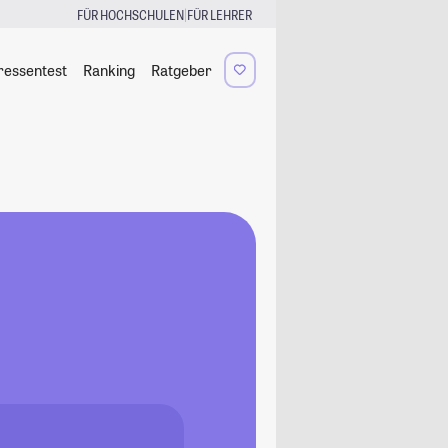
|
FÜR HOCHSCHULEN
FÜR LEHRER
ressentest
Ranking
Ratgeber