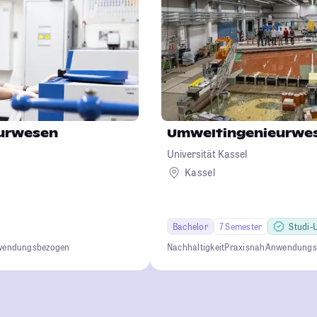
urwesen
Umweltingenieurwe
Universität Kassel
Kassel
Bachelor
7 Semester
Studi-U
endungsbezogen
Nachhaltigkeit
Praxisnah
Anwendungs