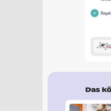
Regel
Das kö