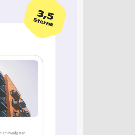
3,5
Sterne
dt am wenigsten: