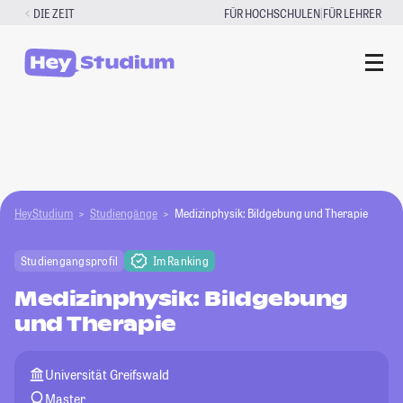
Zum
|
DIE ZEIT
FÜR HOCHSCHULEN
FÜR LEHRER
Inhalt
springen
HeyStudium
Studiengänge
Medizinphysik: Bildgebung und Therapie
Studiengangsprofil
Im Ranking
Medizinphysik: Bildgebung
und Therapie
Universität Greifswald
Master