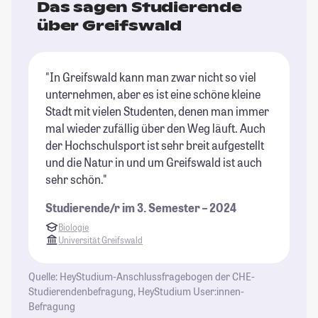
Das sagen Studierende
über Greifswald
"In Greifswald kann man zwar nicht so viel
"I
unternehmen, aber es ist eine schöne kleine
Cl
Stadt mit vielen Studenten, denen man immer
un
mal wieder zufällig über den Weg läuft. Auch
Ko
der Hochschulsport ist sehr breit aufgestellt
St
und die Natur in und um Greifswald ist auch
sehr schön."
Studierende/r im 3. Semester – 2024
Biologie
Universität Greifswald
Quelle: HeyStudium-Anschlussfragebogen der CHE-
Studierendenbefragung, HeyStudium User:innen-
Befragung