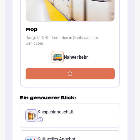
Flop
Das gefällt Studierenden in Greifswald am
wenigsten:
Nahverkehr
Ein genauerer Blick:
Kneipenlandschaft
Kulturelles Angebot