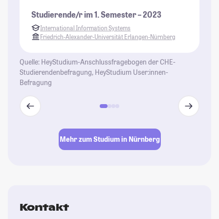
to
Studierende/r im 1. Semester – 2023
in
International Information Systems
ge
Friedrich-Alexander-Universität Erlangen-Nürnberg
ei
St
Quelle: HeyStudium-Anschlussfragebogen der CHE-
Studierendenbefragung, HeyStudium User:innen-
Befragung
Mehr zum Studium in Nürnberg
Kontakt