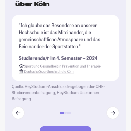
über Köln
"Ich glaube das Besondere an unserer
"K
Hochschule ist das Miteinander, die
es
gemeinschaftliche Atmosphäre und das
Le
Beieinander der Sportstätten."
ha
Studierende/r im 4. Semester – 2024
St
Sport und Gesundheit in Prävention und Therapie
Deutsche Sporthochschule Köln
Quelle: HeyStudium-Anschlussfragebogen der CHE-
Studierendenbefragung, HeyStudium User:innen-
Befragung