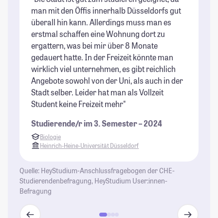
man mit den Öffis innerhalb Düsseldorfs gut
Un
überall hin kann. Allerdings muss man es
ve
erstmal schaffen eine Wohnung dort zu
St
ergattern, was bei mir über 8 Monate
gedauert hatte. In der Freizeit könnte man
wirklich viel unternehmen, es gibt reichlich
Angebote sowohl von der Uni, als auch in der
Stadt selber. Leider hat man als Vollzeit
Student keine Freizeit mehr"
Studierende/r im 3. Semester – 2024
Biologie
Heinrich-Heine-Universität Düsseldorf
Quelle: HeyStudium-Anschlussfragebogen der CHE-
Studierendenbefragung, HeyStudium User:innen-
Befragung