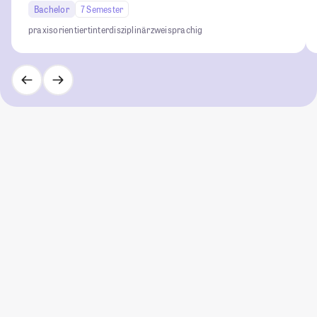
Bachelor
7 Semester
praxisorientiert
interdisziplinär
zweisprachig