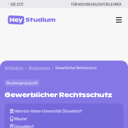
Zum
|
DIE ZEIT
FÜR HOCHSCHULEN
FÜR LEHRER
Inhalt
springen
HeyStudium
Studiengänge
Gewerblicher Rechtsschutz
Studiengangsprofil
Gewerblicher Rechtsschutz
Heinrich-Heine-Universität Düsseldorf
Master
Düsseldorf