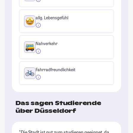
allg. Lebensgefühl
Nahverkehr
Fahrradfreundlichkeit
Das sagen Studierende
über Düsseldorf
"Die Stadt ist gut zum studieren geeignet, da
"I