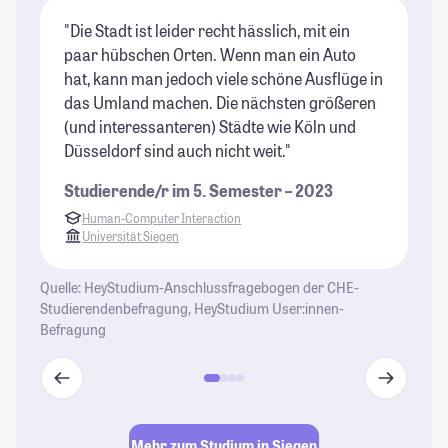
"Die Stadt ist leider recht hässlich, mit ein
"E
paar hübschen Orten. Wenn man ein Auto
Le
hat, kann man jedoch viele schöne Ausflüge in
ve
das Umland machen. Die nächsten größeren
St
(und interessanteren) Städte wie Köln und
an
Düsseldorf sind auch nicht weit."
St
Studierende/r im 5. Semester – 2023
Human-Computer Interaction
Universität Siegen
Quelle: HeyStudium-Anschlussfragebogen der CHE-
Studierendenbefragung, HeyStudium User:innen-
Befragung
Mehr zum Studium in Siegen