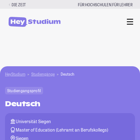
Zum
|
DIE ZEIT
FÜR HOCHSCHULEN
FÜR LEHRER
Inhalt
springen
HeyStudium
Studiengänge
Deutsch
Studiengangsprofil
Deutsch
Universität Siegen
Master of Education (Lehramt an Berufskollegs)
Siegen