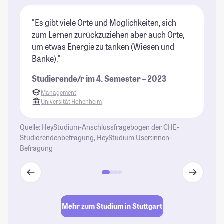
"Es gibt viele Orte und Möglichkeiten, sich
"S
zum Lernen zurückzuziehen aber auch Orte,
un
um etwas Energie zu tanken (Wiesen und
is
Bänke)."
da
Studierende/r im 4. Semester – 2023
St
Management
Universität Hohenheim
Quelle: HeyStudium-Anschlussfragebogen der CHE-
Studierendenbefragung, HeyStudium User:innen-
Befragung
Mehr zum Studium in Stuttgart