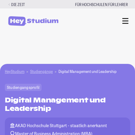
Zum
|
DIE ZEIT
FÜR HOCHSCHULEN
FÜR LEHRER
Inhalt
springen
HeyStudium
Studiengänge
Digital Management und Leadership
Studiengangsprofil
Digital Management und
Leadership
AKAD Hochschule Stuttgart - staatlich anerkannt
Master of Business Administration (MBA)