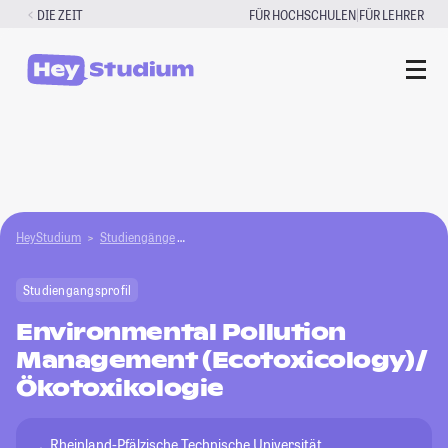
Zum
|
DIE ZEIT
FÜR HOCHSCHULEN
FÜR LEHRER
Inhalt
springen
HeyStudium
Studiengänge
Environmental Pollution Management (Ecotoxic
Studiengangsprofil
Environmental Pollution
Management (Ecotoxicology)/
Ökotoxikologie
Rheinland-Pfälzische Technische Universität