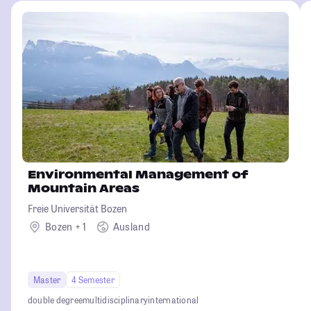
Environmental Management of
Mountain Areas
Freie Universität Bozen
Bozen + 1
Ausland
Master
4 Semester
double degree
multidisciplinary
international