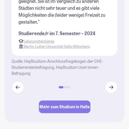
geeignet. Sie ist im Vergleich zu anderen
ei
Städten nicht sehr teuer und es gibt viele
gr
Möglichkeiten die (leider wenige) Freizeit zu
St
gestalten."
Studierende/r im 7. Semester – 2024
Lebensmittelchemie
Martin-Luther-Universität Halle-Wittenberg
Quelle: HeyStudium-Anschlussfragebogen der CHE-
Studierendenbefragung, HeyStudium User:innen-
Befragung
Mehr zum Studium in Halle