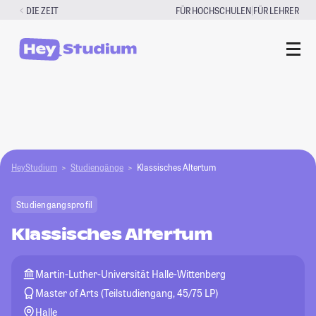
Zum
|
DIE ZEIT
FÜR HOCHSCHULEN
FÜR LEHRER
Inhalt
springen
HeyStudium
Studiengänge
Klassisches Altertum
Studiengangsprofil
Klassisches Altertum
Martin-Luther-Universität Halle-Wittenberg
Master of Arts (Teilstudiengang, 45/75 LP)
Halle