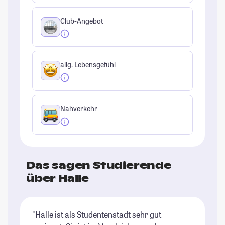
Club-Angebot
allg. Lebensgefühl
Nahverkehr
Das sagen Studierende
über Halle
"Halle ist als Studentenstadt sehr gut
"H